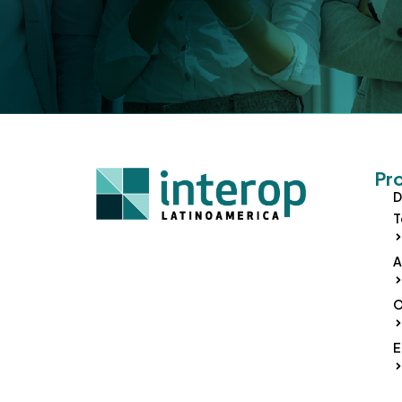
Pr
D
T
A
O
E