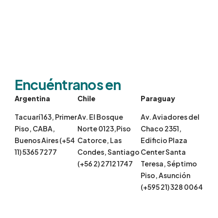
Encuéntranos en
Argentina
Chile
Paraguay
Tacuarí 163, Primer
Av. El Bosque
Av. Aviadores del
Piso, CABA,
Norte 0123,Piso
Chaco 2351,
Buenos Aires (+54
Catorce, Las
Edificio Plaza
11) 5365 7277
Condes, Santiago
Center Santa
(+56 2) 2712 1747
Teresa, Séptimo
Piso, Asunción
(+595 21) 328 0064