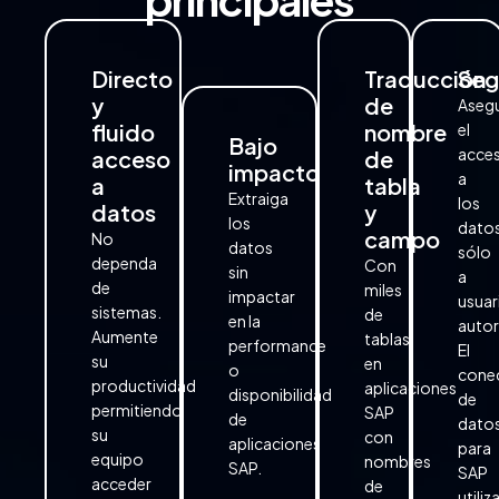
Directo
Traducción
Seg
y
de
Aseg
fluido
nombre
el
Bajo
acce
acceso
de
impacto
a
a
tabla
Extraiga
los
datos
y
los
dato
campo
No
datos
sólo
dependa
Con
sin
a
de
miles
impactar
usuar
sistemas.
de
en la
autor
Aumente
tablas
performance
El
su
en
o
cone
productividad
aplicaciones
disponibilidad
de
permitiendo
SAP
de
dato
su
con
aplicaciones
para
equipo
nombres
SAP.
SAP
acceder
de
utiliz