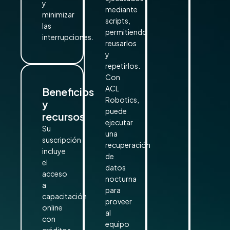
y
mediante
minimizar
scripts,
las
permitiendo
interrupciones.
reusarlos
y
repetirlos.
Con
ACL
Beneficios
Robotics,
y
puede
recursos
ejecutar
Su
una
suscripción
recuperación
incluye
de
el
datos
acceso
nocturna
a
para
capacitación
proveer
online
al
con
equipo