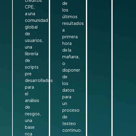
créditos
de
CPE,
los
a una
últimos
comunidad
resultados
global
a
de
primera
usuarios,
hora
una
de la
librería
mañana,
de
o
scripts
disponer
pre
de
desarrollados
los
para
datos
el
para
análisis
un
de
proceso
riesgos,
de
una
testeo
base
continuo.
rica