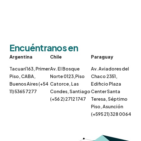
Encuéntranos en
Argentina
Chile
Paraguay
Tacuarí 163, Primer
Av. El Bosque
Av. Aviadores del
Piso, CABA,
Norte 0123,Piso
Chaco 2351,
Buenos Aires (+54
Catorce, Las
Edificio Plaza
11) 5365 7277
Condes, Santiago
Center Santa
(+56 2) 2712 1747
Teresa, Séptimo
Piso, Asunción
(+595 21) 328 0064