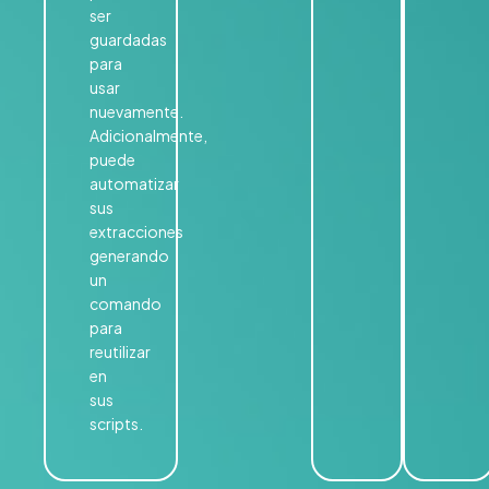
ser
guardadas
para
usar
nuevamente.
Adicionalmente,
puede
automatizar
sus
extracciones
generando
un
comando
para
reutilizar
en
sus
scripts.