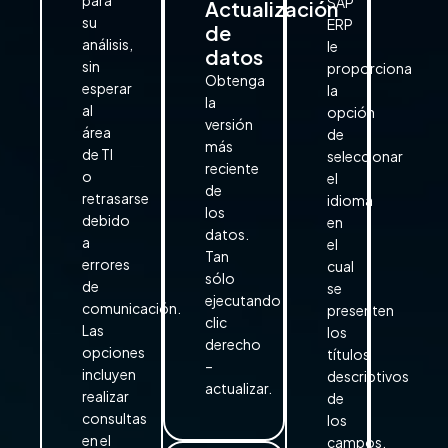
para
SAP
Actualización
su
ERP
de
análisis,
le
datos
sin
proporciona
Obtenga
esperar
la
la
al
opción
versión
área
de
más
de TI
seleccionar
reciente
o
el
de
retrasarse
idioma
los
debido
en
datos.
a
el
Tan
errores
cual
sólo
de
se
ejecutando
comunicación.
presenten
clic
Las
los
derecho
opciones
títulos
–
incluyen
descriptivos
actualizar.
realizar
de
consultas
los
en el
campos.