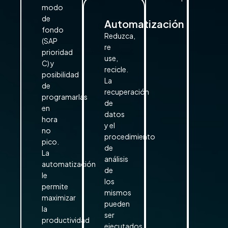
modo
de
Automatización
fondo
Reduzca,
(SAP
re
prioridad
use,
C) y
recicle.
posibilidad
La
de
recuperación
programarlas
de
en
datos
hora
y el
no
procedimiento
pico.
de
La
análisis
automatización
de
le
los
permite
mismos
maximizar
pueden
la
ser
productividad
ejecutados