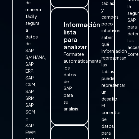
de
tablas
la
manera
y
segu
fácil y
campos
SAP
segura
Información
poco
para
a
intuitivos,
lista
deter
datos
saber
para
los
de
qué
analizar
acce
SAP
información
Formatee
corre
S/4HANA,
representan
automáticamente
SAP
las
los
ERP,
tablas
datos
SAP
puede
de
CRM,
representar
SAP
SAP
un
para
SRM,
desafío.
su
SAP
El
análisis.
SCM
conector
o
de
SAP
datos
EWM
para