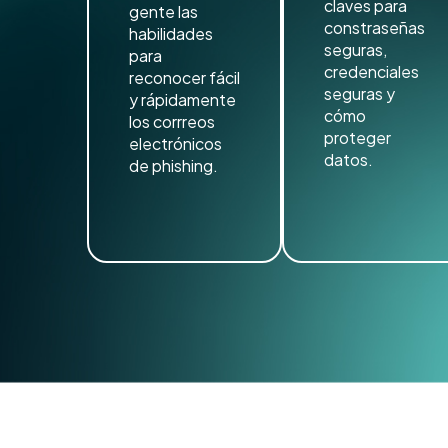
claves para
gente las
constraseñas
habilidades
seguras,
para
credenciales
reconocer fácil
seguras y
y rápidamente
cómo
los corrreos
proteger
electrónicos
datos.
de phishing.