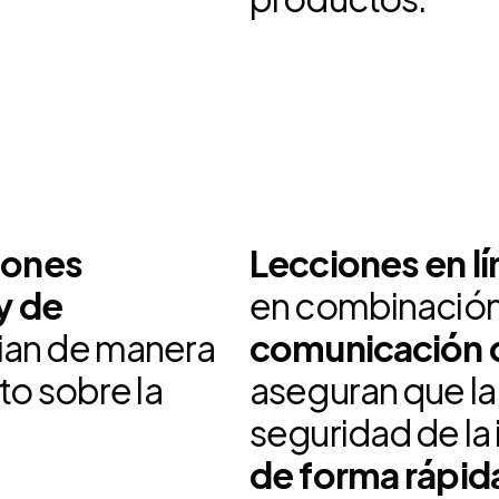
iones
Lecciones en lí
y de
en combinació
an de manera
comunicación c
to sobre la
aseguran que la
seguridad de la
de forma rápida