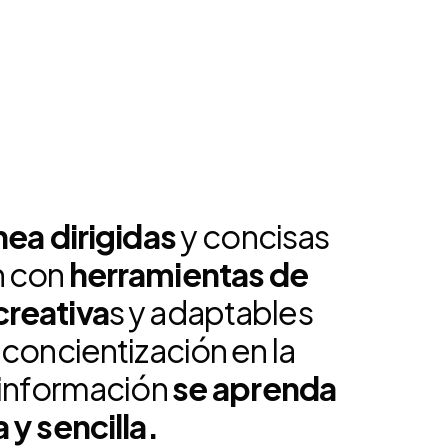
nea dirigidas
y
concisas
n con
herramientas de
reativa
s y adaptables
 concientización en la
 información
se aprenda
 y sencilla.