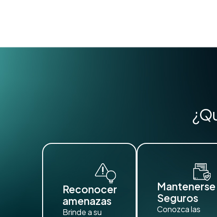
¿Qu
Mantenerse
Reconocer
Seguros
amenazas
Conozca las
Brinde a su