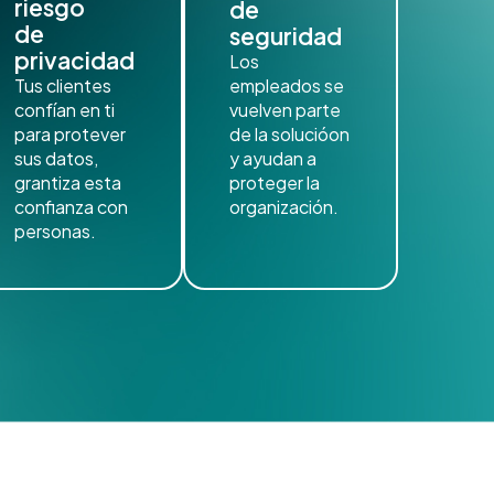
riesgo
de
de
seguridad
privacidad
Los
Tus clientes
empleados se
confían en ti
vuelven parte
para protever
de la solucióon
sus datos,
y ayudan a
grantiza esta
proteger la
confianza con
organización.
personas.