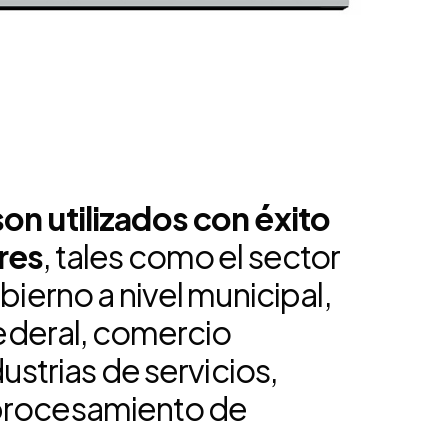
agement
y Management
agement
on Accounting
ulaciones
 Compliance Management
dad
son utilizados con éxito
res
, tales como el sector
obierno a nivel municipal,
 federal, comercio
dustrias de servicios,
procesamiento de