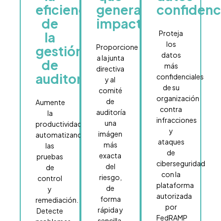
eficiencia
generan
confidenc
de
impacto
Proteja
la
los
Proporcione
gestión
datos
a la junta
de
más
directiva
auditorías
confidenciales
y al
de su
comité
organización
de
Aumente
contra
auditoría
la
infracciones
una
productividad
y
imágen
automatizando
ataques
más
las
de
exacta
pruebas
ciberseguridad
del
de
con la
riesgo,
control
plataforma
de
y
autorizada
forma
remediación.
por
rápida y
Detecte
FedRAMP
sencilla.