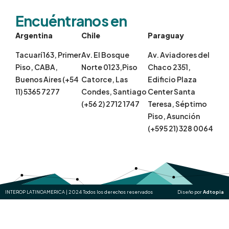
Encuéntranos en
Argentina
Chile
Paraguay
Tacuarí 163, Primer
Av. El Bosque
Av. Aviadores del
Piso, CABA,
Norte 0123,Piso
Chaco 2351,
Buenos Aires (+54
Catorce, Las
Edificio Plaza
11) 5365 7277
Condes, Santiago
Center Santa
(+56 2) 2712 1747
Teresa, Séptimo
Piso, Asunción
(+595 21) 328 0064
INTEROP LATINOAMERICA | 2024 Todos los derechos reservados
Diseño por
Adtopia