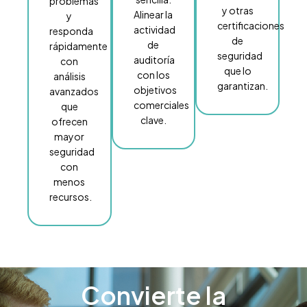
problemas
y otras
Alinear la
y
certificaciones
actividad
responda
de
de
rápidamente
seguridad
auditoría
con
que lo
con los
análisis
garantizan.
objetivos
avanzados
comerciales
que
clave.
ofrecen
mayor
seguridad
con
menos
recursos.
Convierte la