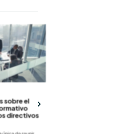
30/12/2024
obre el
Navegando por la IA:
mativo
consideraciones legales, 
directivos
ciberseguridad y éticas
para juntas directivas y
líderes
ica de reunir