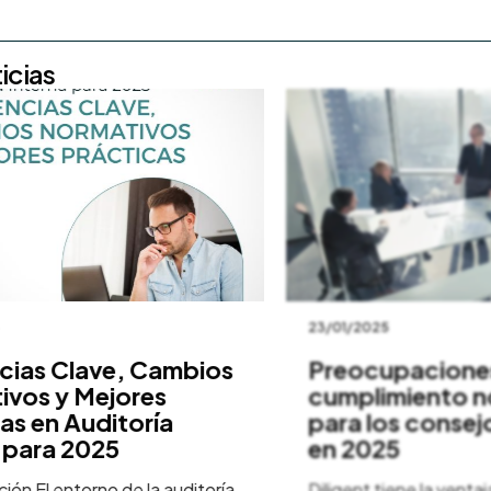
icias
23/01/2025
s Clave, Cambios
Preocupaciones s
s y Mejores
cumplimiento nor
 en Auditoría
para los consejos 
ara 2025
en 2025
 El entorno de la auditoría
Diligent tiene la ventaja ún