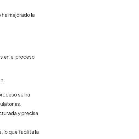
e ha mejorado la
as en el proceso
en:
proceso se ha
ulatorias.
cturada y precisa
lo que facilita la