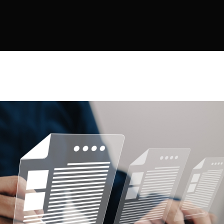
IT Risk Man
Gestión de Terceras Partes
Third-Part
Gestión de Politicas
Policy Man
Gestion de ESG
ESG / Carb
Gestión de cumplimiento de reg
Regulatory
Gestión de flujos de trabajo
Concientización en Ciberseguri
Gesitón de documentos
Segregación de funciones
ETL
Conector a SAP