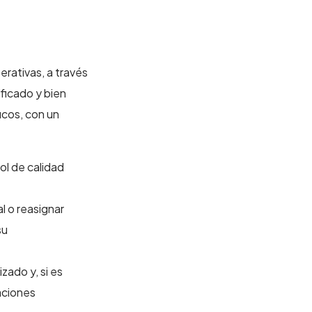
erativas, a través
ificado y bien
icos, con un
ol de calidad
l o reasignar
su
zado y, si es
aciones