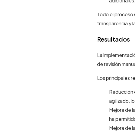
adicionales
Todo el proceso s
transparencia y l
Resultados
La implementación
de revisión manua
Los principales r
Reducción d
agilizado, l
Mejora de l
ha permitido
Mejora de la