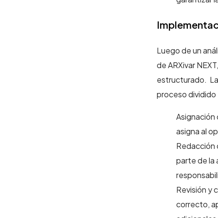
Implementac
Luego de un análi
de ARXivar NEXT, 
estructurado. La 
proceso dividido 
Asignación 
asigna al op
Redacción d
parte de la 
responsabil
Revisión y c
correcto, a