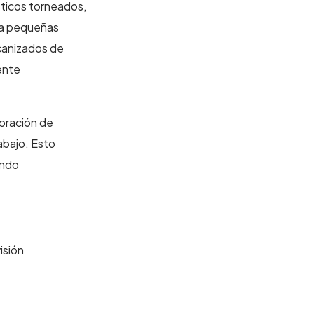
ticos torneados,
 a pequeñas
canizados de
ente
boración de
abajo. Esto
ando
isión