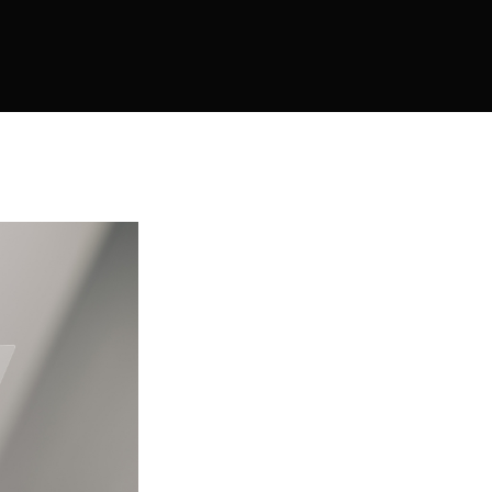
agement
y Management
agement
on Accounting
ulaciones
 Compliance Management
dad