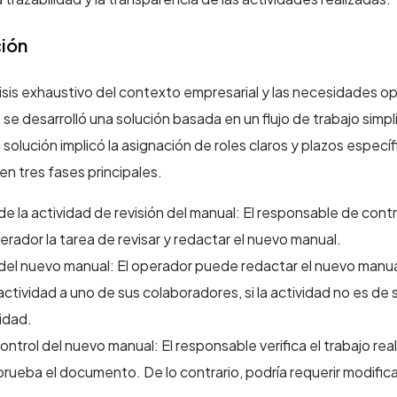
ión
sis exhaustivo del contexto empresarial y las necesidades op
se desarrolló una solución basada en un flujo de trabajo simpl
solución implicó la asignación de roles claros y plazos específ
en tres fases principales.
de la actividad de revisión del manual: El responsable de contr
erador la tarea de revisar y redactar el nuevo manual.
el nuevo manual: El operador puede redactar el nuevo manua
actividad a uno de sus colaboradores, si la actividad no es de 
idad.
ontrol del nuevo manual: El responsable verifica el trabajo reali
prueba el documento. De lo contrario, podría requerir modific