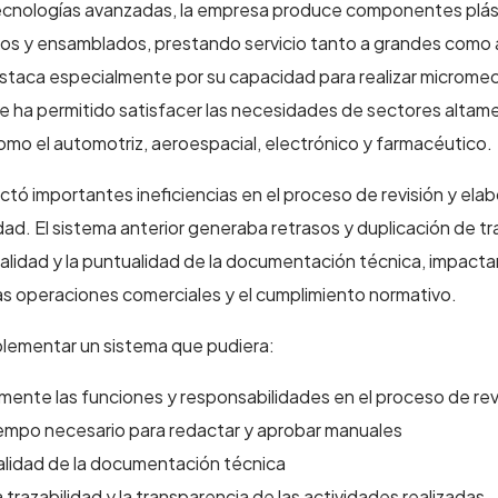
ecnologías avanzadas, la empresa produce componentes plás
dos y ensamblados, prestando servicio tanto a grandes como
taca especialmente por su capacidad para realizar microme
 le ha permitido satisfacer las necesidades de sectores altam
omo el automotriz, aeroespacial, electrónico y farmacéutico.
tó importantes ineficiencias en el proceso de revisión y ela
ad. El sistema anterior generaba retrasos y duplicación de tr
alidad y la puntualidad de la documentación técnica, impact
s operaciones comerciales y el cumplimiento normativo.
plementar un sistema que pudiera:
ramente las funciones y responsabilidades en el proceso de rev
tiempo necesario para redactar y aprobar manuales
calidad de la documentación técnica
a trazabilidad y la transparencia de las actividades realizadas.