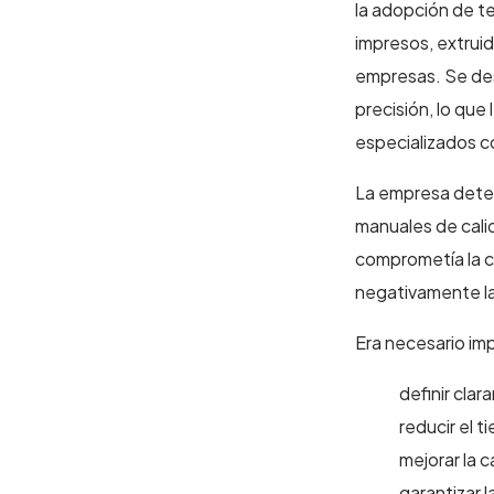
la adopción de t
impresos, extrui
empresas. Se des
precisión, lo que
especializados c
La empresa detec
manuales de calid
comprometía la c
negativamente la
Era necesario im
definir cla
reducir el 
mejorar la 
garantizar l