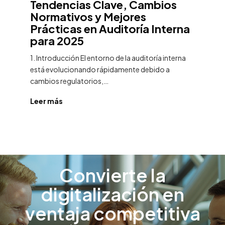
Tendencias Clave, Cambios
P
Normativos y Mejores
c
ra
Prácticas en Auditoría Interna
l
para 2025
2
1. Introducción El entorno de la auditoría interna
Dil
está evolucionando rápidamente debido a
de
cambios regulatorios,…
Leer más
Le
Convierte la
digitalización en
ventaja competitiva