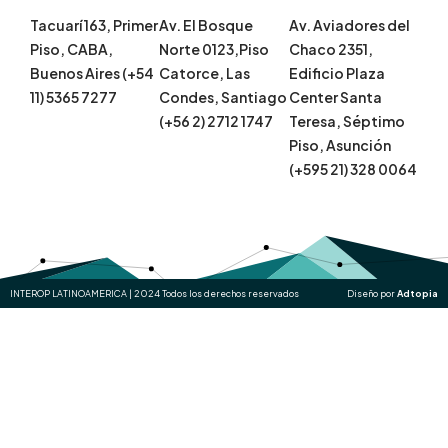
Tacuarí 163, Primer
Av. El Bosque
Av. Aviadores del
Piso, CABA,
Norte 0123,Piso
Chaco 2351,
Buenos Aires (+54
Catorce, Las
Edificio Plaza
11) 5365 7277
Condes, Santiago
Center Santa
(+56 2) 2712 1747
Teresa, Séptimo
Piso, Asunción
(+595 21) 328 0064
INTEROP LATINOAMERICA | 2024 Todos los derechos reservados
Diseño por
Adtopia