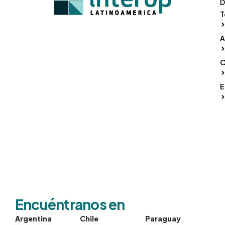
D
T
A
O
E
Encuéntranos en
Argentina
Chile
Paraguay