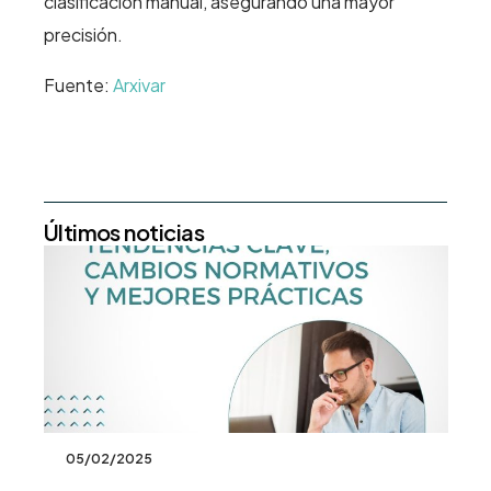
clasificación manual, asegurando una mayor
precisión.
Fuente:
Arxivar
Últimos noticias
05/02/2025
23