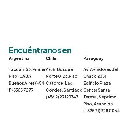
Encuéntranos en
Argentina
Chile
Paraguay
Tacuarí 163, Primer
Av. El Bosque
Av. Aviadores del
Piso, CABA,
Norte 0123,Piso
Chaco 2351,
Buenos Aires (+54
Catorce, Las
Edificio Plaza
11) 5365 7277
Condes, Santiago
Center Santa
(+56 2) 2712 1747
Teresa, Séptimo
Piso, Asunción
(+595 21) 328 0064