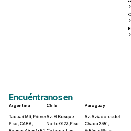
A
O
E
Encuéntranos en
Argentina
Chile
Paraguay
Tacuarí 163, Primer
Av. El Bosque
Av. Aviadores del
Piso, CABA,
Norte 0123,Piso
Chaco 2351,
Buenos Aires (+54
Catorce, Las
Edificio Plaza