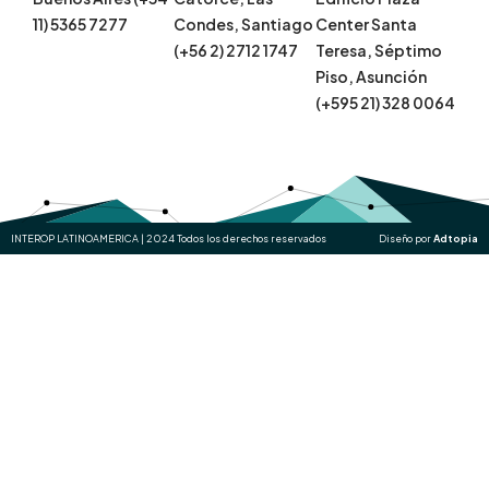
11) 5365 7277
Condes, Santiago
Center Santa
(+56 2) 2712 1747
Teresa, Séptimo
Piso, Asunción
(+595 21) 328 0064
INTEROP LATINOAMERICA | 2024 Todos los derechos reservados
Diseño por
Adtopia